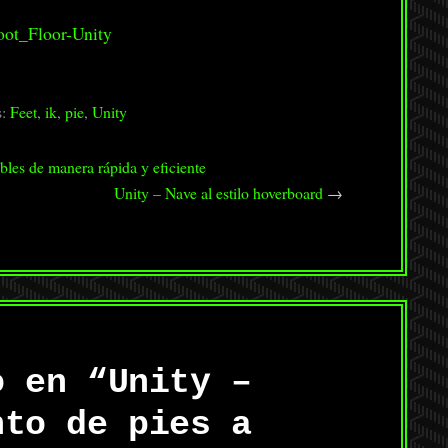
ot_Floor-Unity
s:
Feet
,
ik
,
pie
,
Unity
bles de manera rápida y eficiente
Unity – Nave al estilo hoverboard
→
o en “
Unity –
nto de pies a