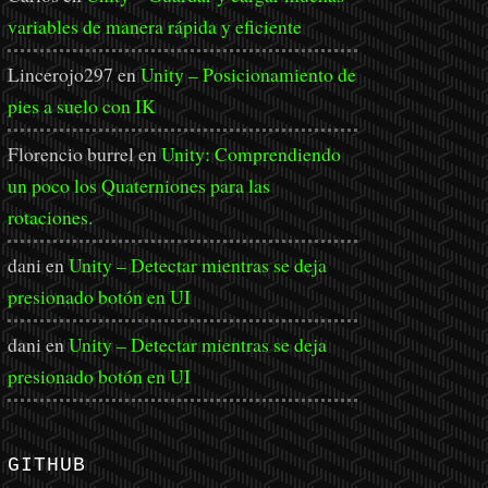
variables de manera rápida y eficiente
Lincerojo297
en
Unity – Posicionamiento de
pies a suelo con IK
Florencio burrel
en
Unity: Comprendiendo
un poco los Quaterniones para las
rotaciones.
dani
en
Unity – Detectar mientras se deja
presionado botón en UI
dani
en
Unity – Detectar mientras se deja
presionado botón en UI
GITHUB