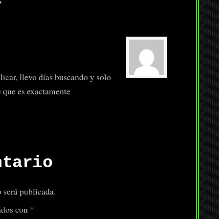
”
icar, llevo días buscando y solo
e que es exactamente
ntario
 será publicada.
ados con
*