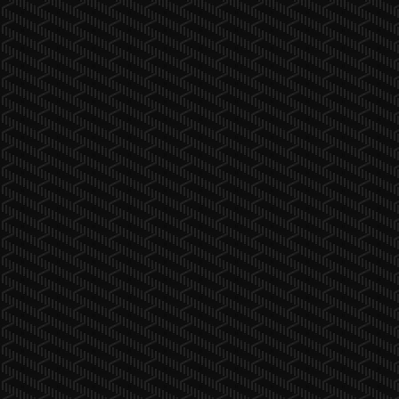
PolyMesh
Project-List-Unity-Manager
RagdollBlendToAnimator
Random-simpleMT
Scriptable-Objects-Events-and-Variables
SDL_Engine2D
SEC009_WebDev_Week1
ShoeBox-Reading-Unity
Simple-Controller-Input
test_unity
Unity---Simple-Facebook-and-Twitter
unity-fishnet-relay-sample
Unity-Water2D
Unity3D-LogCat-extension
UnityAssetUsageDetector
UnityProjectCloner
Unity_HomeAssignment