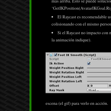
más arriba. Esto se puede soluci
‘GetIKPosition(AvatarIKGoal.Rig
El Raycast es recomendable u
colisionando con el mismo person
Si el Raycast no impacto con 
la animación indique).
escena (el gif) para verlo en acción.