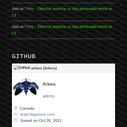
dani
en
Unity – Detectar mientras se deja presionado botón en
UI
dani
en
Unity – Detectar mientras se deja presionado botón en
UI
GITHUB
arkms (Arkms)
Arkms
arkms
Canada
arjierdagames.com
Joined on Oct 26, 2011