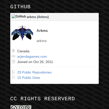
GITHUB
arkms (Arkms)
Arkms
arkms
Canada
arjierdagames.com
Joined on Oct 26, 2011
29 Public Repositories
15 Public Gists
CC RIGHTS RESERVERD