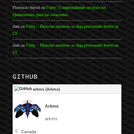
Florencio burrel
en
Unity: Comprendiendo un poco los
Quaterniones para las rotaciones.
dani
en
Unity – Detectar mientras se deja presionado botón en
UI
dani
en
Unity – Detectar mientras se deja presionado botón en
UI
GITHUB
arkms (Arkms)
Arkms
arkms
Canada