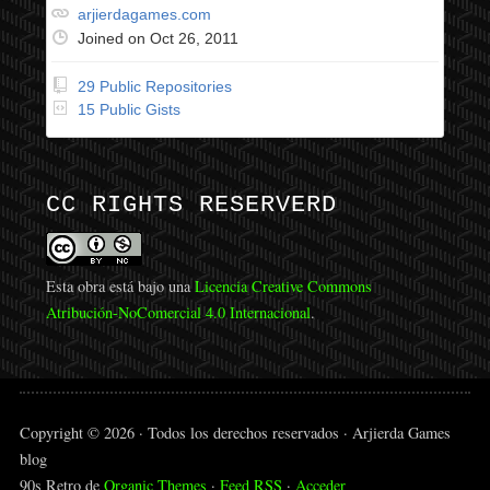
arjierdagames.com
Joined on Oct 26, 2011
29 Public Repositories
15 Public Gists
CC RIGHTS RESERVERD
Esta obra está bajo una
Licencia Creative Commons
Atribución-NoComercial 4.0 Internacional
.
Copyright © 2026 · Todos los derechos reservados · Arjierda Games
blog
90s Retro de
Organic Themes
·
Feed RSS
·
Acceder