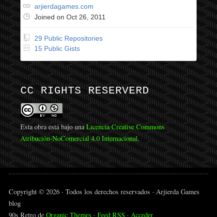
arjierdagames.com
Joined on Oct 26, 2011
29 Public Repositories
15 Public Gists
CC RIGHTS RESERVERD
Esta obra está bajo una
Licencia Creative Commons
Atribución-NoComercial 4.0 Internacional
.
Copyright © 2026 · Todos los derechos reservados · Arjierda Games
blog
90s Retro de
Organic Themes
·
Feed RSS
·
Acceder