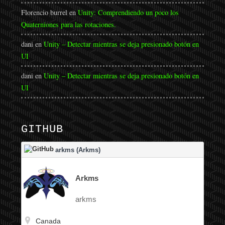
Florencio burrel
en
Unity: Comprendiendo un poco los
Quaterniones para las rotaciones.
dani
en
Unity – Detectar mientras se deja presionado botón en
UI
dani
en
Unity – Detectar mientras se deja presionado botón en
UI
GITHUB
arkms (Arkms)
Arkms
arkms
Canada