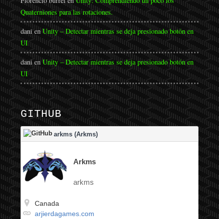
Florencio burrel
en
Unity: Comprendiendo un poco los
Quaterniones para las rotaciones.
dani
en
Unity – Detectar mientras se deja presionado botón en
UI
dani
en
Unity – Detectar mientras se deja presionado botón en
UI
GITHUB
arkms (Arkms)
Arkms
arkms
Canada
arjierdagames.com