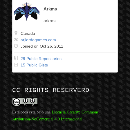
Arkms
arkms
Canada
arjierdagames.com
Joined on Oct 26, 2011
29 Public Repositories
15 Public Gists
CC RIGHTS RESERVERD
Esta obra está bajo una
Licencia Creative Commons
Atribución-NoComercial 4.0 Internacional
.