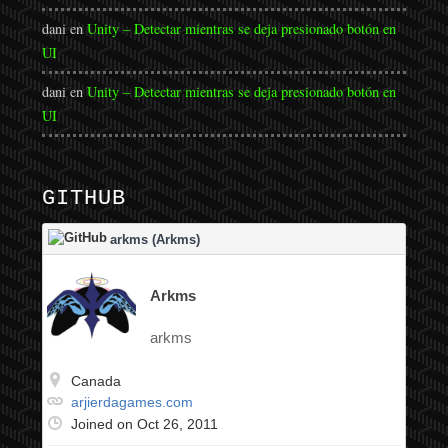
dani
en
Unity – Detectar mientras se deja presionado botón en
UI
dani
en
Unity – Detectar mientras se deja presionado botón en
UI
GITHUB
arkms (Arkms)
Arkms
arkms
Canada
arjierdagames.com
Joined on Oct 26, 2011