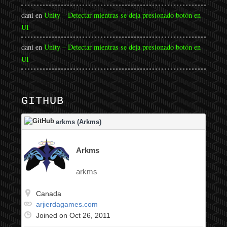
dani
en
Unity – Detectar mientras se deja presionado botón en
UI
dani
en
Unity – Detectar mientras se deja presionado botón en
UI
GITHUB
arkms (Arkms)
Arkms
arkms
Canada
arjierdagames.com
Joined on Oct 26, 2011