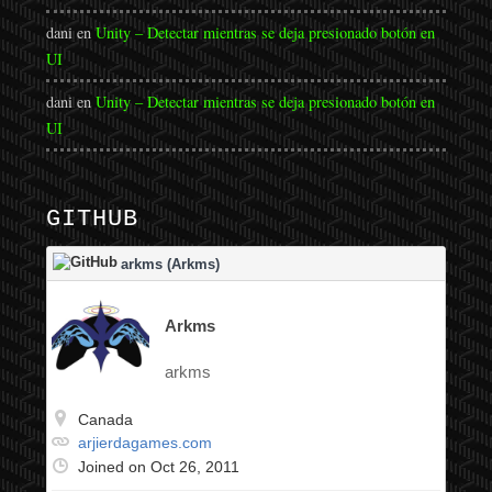
dani
en
Unity – Detectar mientras se deja presionado botón en
UI
dani
en
Unity – Detectar mientras se deja presionado botón en
UI
GITHUB
arkms (Arkms)
Arkms
arkms
Canada
arjierdagames.com
Joined on Oct 26, 2011