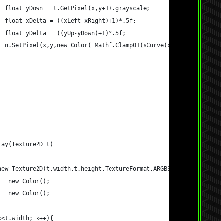
				float yDown = t.GetPixel(x,y+1).grayscale;
				float xDelta = ((xLeft-xRight)+1)*.5f;
				float yDelta = ((yUp-yDown)+1)*.5f;
				n.SetPixel(x,y,new Color( Mathf.Clamp01(sCurve(xDelta, disto
ray(Texture2D t)
 new Texture2D(t.width,t.height,TextureFormat.ARGB32,true);
r = new Color();
r = new Color();
 x<t.width; x++){