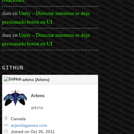
dani
en
Unity – Detectar mientras se deja
presionado botón en UI
dani
en
Unity – Detectar mientras se deja
presionado botón en UI
GITHUB
arkms (Arkms)
Arkms
arkms
Canada
arjierdagames.com
Joined on Oct 26, 2011