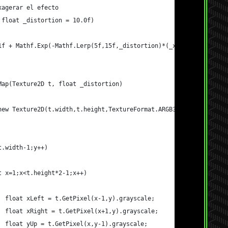
xagerar el efecto
 float _distortion = 10.0f)
( 1f + Mathf.Exp(-Mathf.Lerp(5f,15f,_distortion)*(_x-0.5f)));
lMap(Texture2D t, float _distortion)
 new Texture2D(t.width,t.height,TextureFormat.ARGB32,true);
<t.width-1;y++)
int x=1;x<t.height*2-1;x++)
				float xLeft = t.GetPixel(x-1,y).grayscale;
				float xRight = t.GetPixel(x+1,y).grayscale;
				float yUp = t.GetPixel(x,y-1).grayscale;