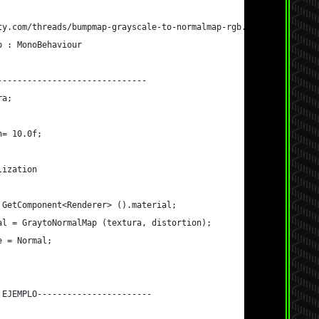
ty.com/threads/bumpmap-grayscale-to-normalmap-rgb.5714/
p : MonoBehaviour
------------------------------
ra;
n= 10.0f;
lization
= GetComponent<Renderer> ().material;
mal = GraytoNormalMap (textura, distortion);
re = Normal;
 EJEMPLO-----------------------