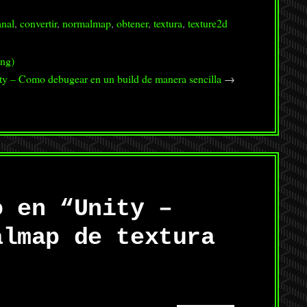
anal
,
convertir
,
normalmap
,
obtener
,
textura
,
texture2d
ing)
ty – Como debugear en un build de manera sencilla
→
o en “
Unity –
almap de textura