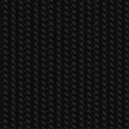
unity-fishnet-relay-sample
Unity-Water2D
Unity3D-LogCat-extension
UnityAssetUsageDetector
UnityProjectCloner
rtion)) , Mathf.Clamp01(sCurve(yDelta, distortion)),1f,1.0f));
Unity_HomeAssignment