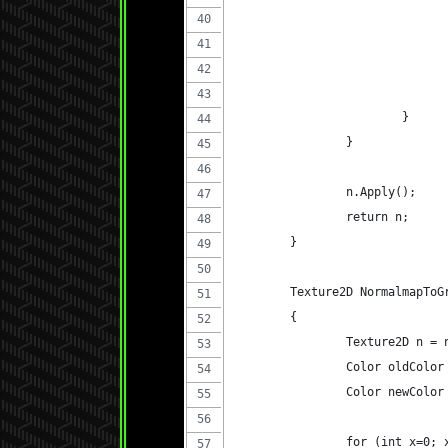
			}
		}
		n.Apply();
		return n;
	}
	Texture2D NormalmapToG
	{
		Texture2D n =
		Color oldColo
		Color newColo
		for (int x=0;