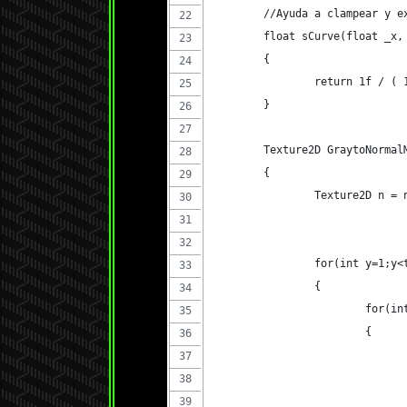
	//Ayuda a clampear y e
	float sCurve(float _x,
	{
		return 1f / 
	}
	Texture2D GraytoNorma
	{
		Texture2D n =
		for(int y=1;y
		{
			for(
			{