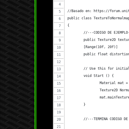
//Basado en: https://forum.uni
public class TextureToNormalma
{
	//---CODIGO DE EJEMPLO
	public Texture2D textu
	[Range(10f, 20f)]
	public float distortio
	// Use this for initia
	void Start () {
		Material mat 
		Texture2D Nor
		mat.mainTextu
	}
	//---TERMINA CODIGO DE