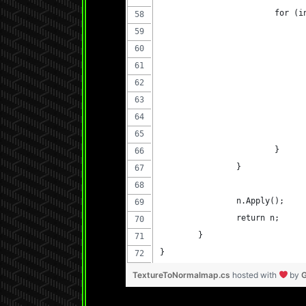
			for 
			}
		}
		n.Apply();
		return n;
	}
}
TextureToNormalmap.cs
hosted with
by