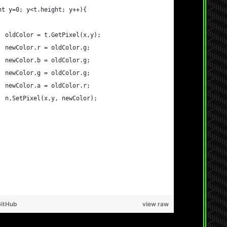
(int y=0; y<t.height; y++){
				oldColor = t.GetPixel(x,y);
				newColor.r = oldColor.g;
				newColor.b = oldColor.g;
				newColor.g = oldColor.g;
				newColor.a = oldColor.r;
				n.SetPixel(x,y, newColor);
GitHub
view raw