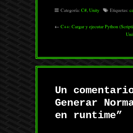
Categoría:
C#
,
Unity
Etiquetas:
c
←
C++: Cargar y ejecutar Python (Script
Uni
Un comentari
Generar Norm
en runtime
”