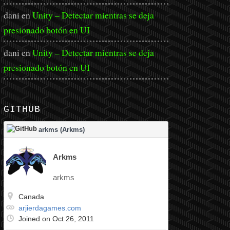
dani
en
Unity – Detectar mientras se deja
presionado botón en UI
dani
en
Unity – Detectar mientras se deja
presionado botón en UI
GITHUB
arkms (Arkms)
Arkms
arkms
Canada
arjierdagames.com
Joined on Oct 26, 2011