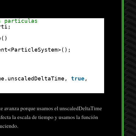
s particulas
rti;
e()
ent<ParticleSystem>();
me.unscaledDeltaTime,
true
,
 este avanza porque usamos el unscaledDeltaTime
fecta la escala de tiempo y usamos la función
duciendo.