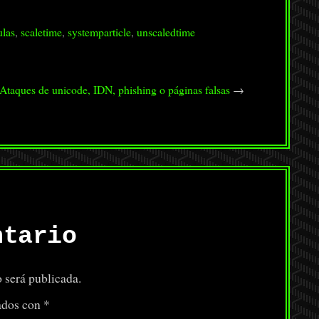
ulas
,
scaletime
,
systemparticle
,
unscaledtime
Ataques de unicode, IDN, phishing o páginas falsas
→
ntario
 será publicada.
ados con
*