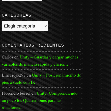
CATEGORÍAS
Categorías
COMENTARIOS RECIENTES
Carlos
en
Unity – Guardar y cargar muchas
variables de manera rápida y eficiente
Lincerojo297
en
Unity – Posicionamiento de
pies a suelo con IK
Florencio burrel
en
Unity: Comprendiendo
un poco los Quaterniones para las
rotaciones.