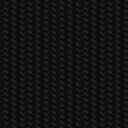
Unity-Water2D
Unity3D-LogCat-extension
UnityAssetUsageDetector
UnityProjectCloner
Unity_HomeAssignment