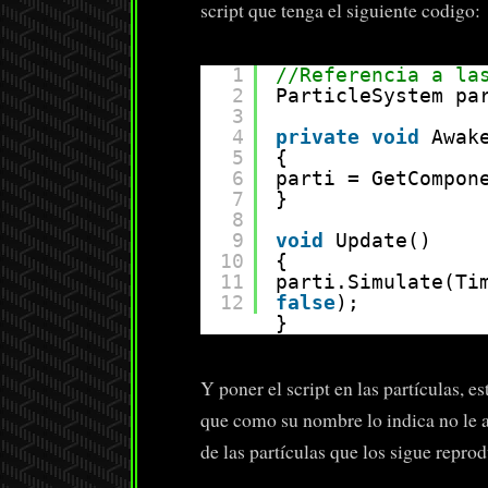
script que tenga el siguiente codigo:
1
//Referencia a la
2
ParticleSystem pa
3
4
private
void
Awak
5
{
6
parti = GetCompon
7
}
8
9
void
Update()
10
{
11
parti.Simulate(Ti
12
false
);
}
Y poner el script en las partículas,
que como su nombre lo indica no le a
de las partículas que los sigue repro