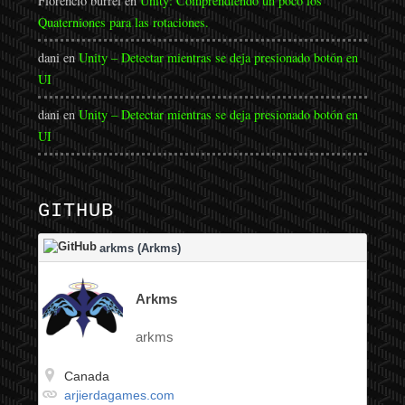
Florencio burrel
en
Unity: Comprendiendo un poco los
Quaterniones para las rotaciones.
dani
en
Unity – Detectar mientras se deja presionado botón en
UI
dani
en
Unity – Detectar mientras se deja presionado botón en
UI
GITHUB
arkms (Arkms)
Arkms
arkms
Canada
arjierdagames.com