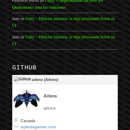
Florencio burrel
en
Unity: Comprendiendo un poco los
Quaterniones para las rotaciones.
dani
en
Unity – Detectar mientras se deja presionado botón en
UI
dani
en
Unity – Detectar mientras se deja presionado botón en
UI
GITHUB
arkms (Arkms)
Arkms
arkms
Canada
arjierdagames.com