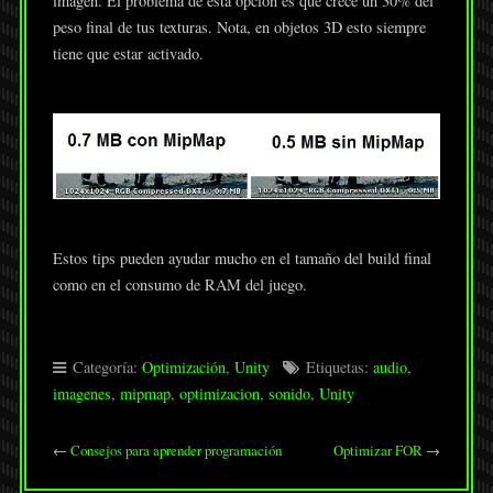
imagen. El problema de esta opción es que crece un 30% del
peso final de tus texturas. Nota, en objetos 3D esto siempre
tiene que estar activado.
Estos tips pueden ayudar mucho en el tamaño del build final
como en el consumo de RAM del juego.
Categoría:
Optimización
,
Unity
Etiquetas:
audio
,
imagenes
,
mipmap
,
optimizacion
,
sonido
,
Unity
←
Consejos para aprender programación
Optimizar FOR
→