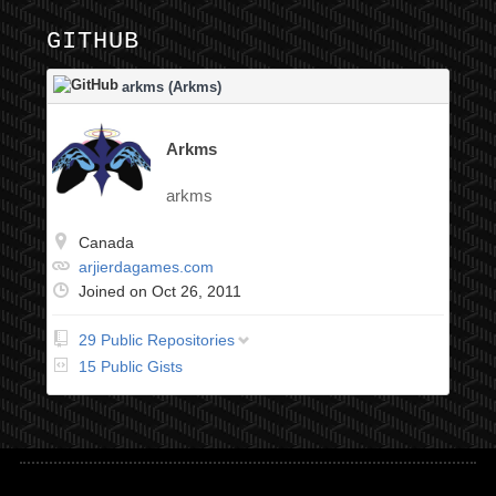
GITHUB
arkms (Arkms)
Arkms
arkms
Canada
arjierdagames.com
Joined on Oct 26, 2011
29 Public Repositories
Android_GameLoop
15 Public Gists
Arj2D-Unity-FrameWork
arkms
arkms.github.io
ChromaPack
COMP229-FinalTeamProject-Group3
COMP305_moreo_edgar_midterm