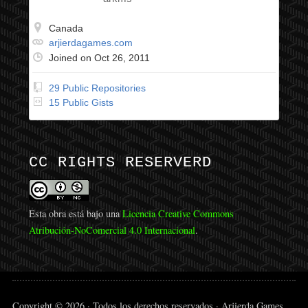
Canada
arjierdagames.com
Joined on Oct 26, 2011
29 Public Repositories
15 Public Gists
CC RIGHTS RESERVERD
Esta obra está bajo una
Licencia Creative Commons
Atribución-NoComercial 4.0 Internacional
.
Copyright © 2026 · Todos los derechos reservados · Arjierda Games