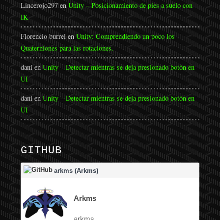
Lincerojo297
en
Unity – Posicionamiento de pies a suelo con
IK
Florencio burrel
en
Unity: Comprendiendo un poco los
Quaterniones para las rotaciones.
dani
en
Unity – Detectar mientras se deja presionado botón en
UI
dani
en
Unity – Detectar mientras se deja presionado botón en
UI
GITHUB
arkms (Arkms)
Arkms
arkms