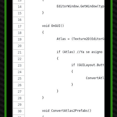
		EditorWindow.GetWindow(typeof(S
	}
	void OnGUI()
	{
		Atlas = (Texture2D)EditorGUILay
		if (Atlas) //Ya se asigno una te
		{
			if (GUILayout.Button("Co
			{
				ConvertAtlas2Pr
			}
		}
	}
	void ConvertAtlas2Prefabs()