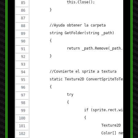
		this.Close();
	}
	//Ayuda obtener la carpeta
	string GetFolder(string _path)
	{
		return _path.Remove(_path.LastIn
	}
	//Covnierte el sprite a textura
	static Texture2D ConvertSpriteToTexture(
	{
		try
		{
			if (sprite.rect.width !
			{
				Texture2D new
				Color[] newCo