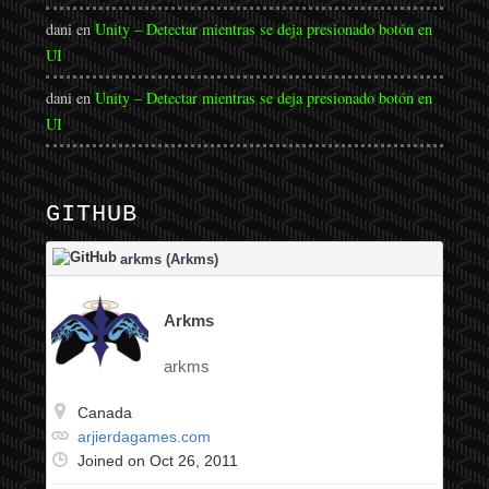
dani
en
Unity – Detectar mientras se deja presionado botón en
UI
dani
en
Unity – Detectar mientras se deja presionado botón en
UI
GITHUB
arkms (Arkms)
Arkms
arkms
Canada
arjierdagames.com
Joined on Oct 26, 2011