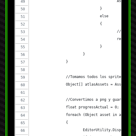
					Asset
				}
				else
				{
					//Cancelo
					return;
				}
			}
		}
		//Tomamos todos los sprites
		Object[] atlasAssets = AssetData
		//Convertimos a png y guardamos
		float progressActual = 0;
		foreach (Object asset in atlasAs
		{
			EditorUtility.DisplayP