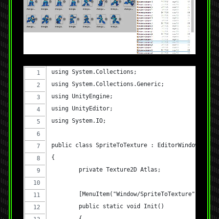
using System.Collections;
using System.Collections.Generic;
using UnityEngine;
using UnityEditor;
using System.IO;
public class SpriteToTexture : EditorWindow
{
	private Texture2D Atlas;
	[MenuItem("Window/SpriteToTexture")]
	public static void Init()
	{