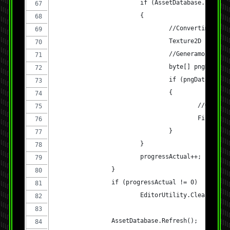
			if (AssetDatabase.IsSubA
			{
				//Convertimos
				Texture2D img 
				//Generamos PNG
				byte[] pngData
				if (pngData != n
				{
					//Guar
					File
				}
			}
			progressActual++;
		}
		if (progressActual != 0)
			EditorUtility.ClearProgr
		AssetDatabase.Refresh();