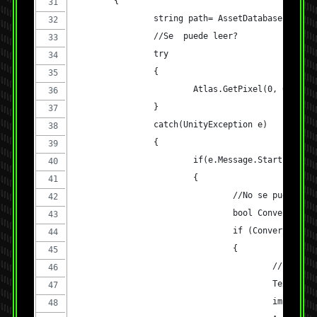
	{
		string path= AssetDatabase.GetAs
		//Se  puede leer?
		try
		{
			Atlas.GetPixel(0, 0);
		}
		catch(UnityException e)
		{
			if(e.Message.StartsWith
			{
				//No se puede
				bool Converti
				if (Convertir)
				{
					//Lo 
					Text
					impor