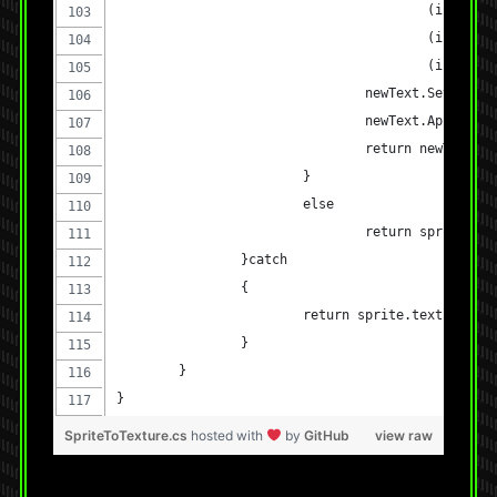
					(int
					(int
					(int
				newText.SetPixe
				newText.Apply();
				return newText;
			}
			else
				return sprite.te
		}catch
		{
			return sprite.texture;
		}
	}
}
SpriteToTexture.cs
hosted with
by
GitHub
view raw